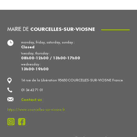
MAIRIE DE
COURCELLES-SUR-VIOSNE
monday, friday, saturday, sunday :
Closed
tuesday, thursday :
08h00-12h00 / 13h00-17h00
wednesday :
13h00-19h00
14 rue de la Libération 95650 COURCELLES-SUR-VIOSNE France
01 34 42 71 01
Contact us
https://www.courcelles-sur-viosne.fr