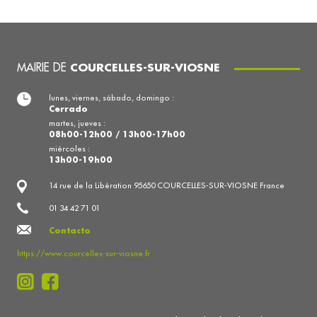
MAIRIE DE
COURCELLES-SUR-VIOSNE
lunes, viernes, sábado, domingo :
Cerrado
martes, jueves :
08h00-12h00 / 13h00-17h00
miércoles :
13h00-19h00
14 rue de la Libération 95650 COURCELLES-SUR-VIOSNE France
01 34 42 71 01
Contacto
https://www.courcelles-sur-viosne.fr