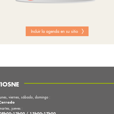
Incluir la agenda en su sitio
VIOSNE
lunes, viernes, sábado, domingo :
Cerrado
martes, jueves :
08h00-12h00 / 13h00-17h00