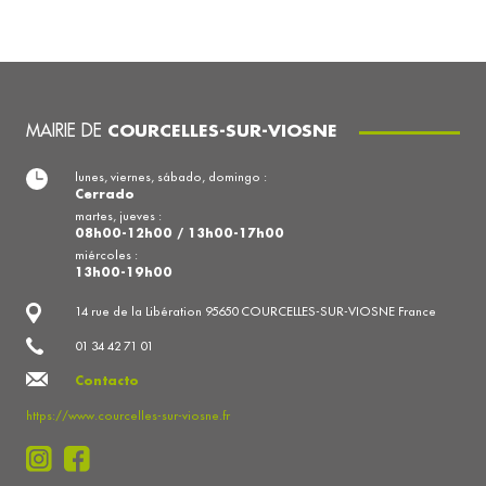
MAIRIE DE
COURCELLES-SUR-VIOSNE
lunes, viernes, sábado, domingo :
Cerrado
martes, jueves :
08h00-12h00 / 13h00-17h00
miércoles :
13h00-19h00
14 rue de la Libération 95650 COURCELLES-SUR-VIOSNE France
01 34 42 71 01
Contacto
https://www.courcelles-sur-viosne.fr