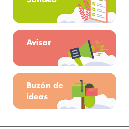
Avisar
Buzón de
ideas