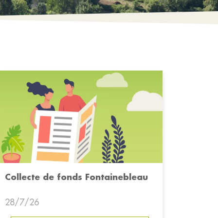
Collecte de fonds Fontainebleau
28/7/26